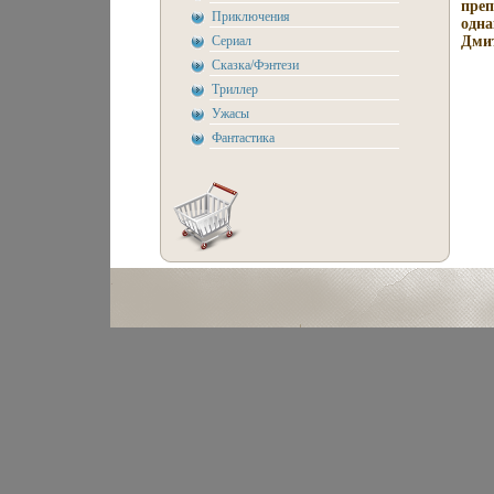
преп
Приключения
одна
Сериал
Дми
Сказка/Фэнтези
Триллер
Ужасы
Фантастика