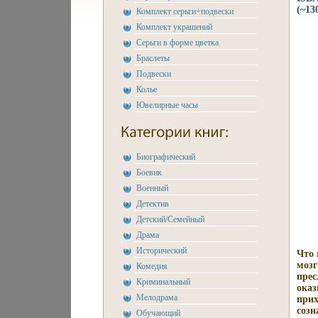
(~13
Комплект серьги+подвески
Комплект украшений
Серьги в форме цветка
Браслеты
Подвески
Колье
Ювелирные часы
Биографический
Боевик
Военный
Детектив
Детский/Семейный
Драма
Исторический
Что 
мозг
Комедия
прес
Криминальный
оказ
Мелодрама
прих
созн
Обучающий