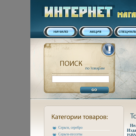
Не
Серьги, серебро
Изда
Серьги-пуссеты
ISBN