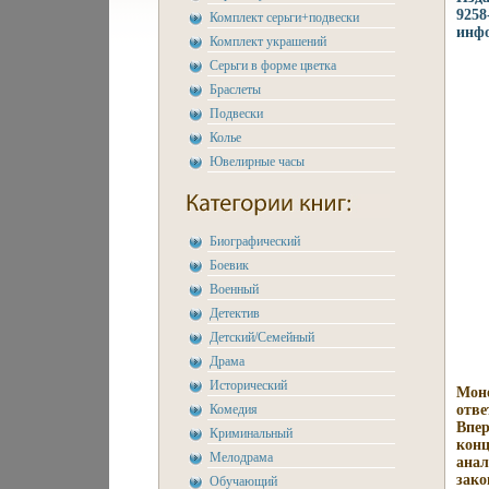
9258
Комплект серьги+подвески
инфо
Комплект украшений
Серьги в форме цветка
Браслеты
Подвески
Колье
Ювелирные часы
Биографический
Боевик
Военный
Детектив
Детский/Семейный
Драма
Исторический
Моно
Комедия
отве
Впер
Криминальный
конц
Мелодрама
анал
зако
Обучающий