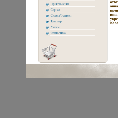
отве
Приключения
аппа
Сериал
преп
вншм
Сказка/Фэнтези
укре
Триллер
Коло
Ужасы
Фантастика