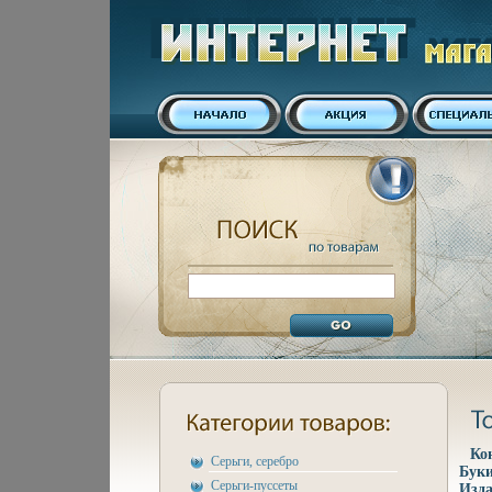
Ко
Серьги, серебро
Буки
Серьги-пуссеты
Изда