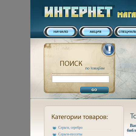
Ва
Серьги, серебро
библ
Серьги-пуссеты