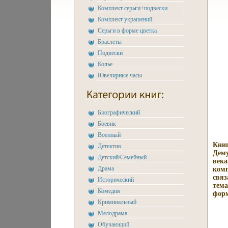
Комплект серьги+подвески
Комплект украшений
Серьги в форме цветка
Браслеты
Подвески
Колье
Ювелирные часы
Биографический
Боевик
Военный
Книг
Детектив
Дему
Детский/Семейный
века
Драма
комп
связ
Исторический
тема
Комедия
форм
Криминальный
Мелодрама
Обучающий