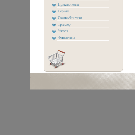
Приключения
Сериал
Сказка/Фэнтези
Триллер
Ужасы
Фантастика