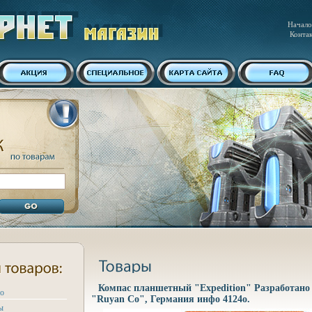
Начало
Конта
Компас планшетный "Expedition" Разработано
ро
"Ruyan Co", Германия инфо 4124o.
ы