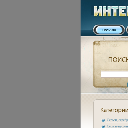
Серьги, сереб
Серьги-пуссет