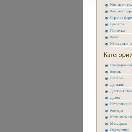
Комплект сер
Комплект укр
Серьги в форм
Браслеты
Подвески
Колье
Ювелирные ч
Биографическ
Боевик
Военный
Детектив
Детский/Семе
Драма
Исторический
Комедия
Криминальны
Мелодрама
Обучающий