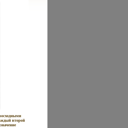
евосходными
аждый второй
значение