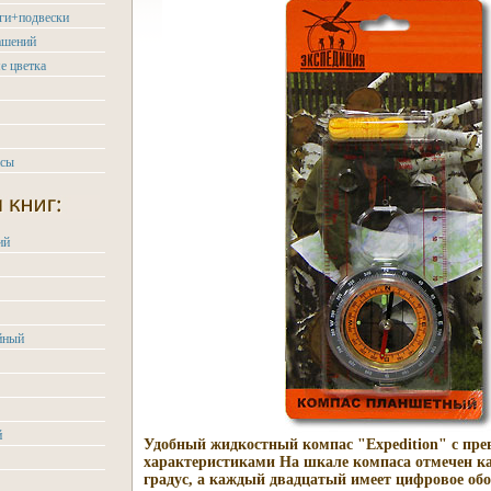
ьги+подвески
ашений
е цветка
асы
ий
йный
й
Удобный жидкостный компас "Expedition" с пр
характеристиками На шкале компаса отмечен к
градус, а каждый двадцатый имеет цифровое обо