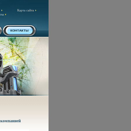
Карта сайта
кты
 компанией