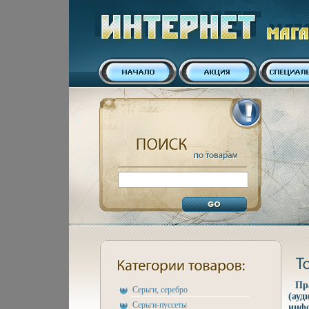
Пр
Серьги, серебро
(ауд
Серьги-пуссеты
инфо