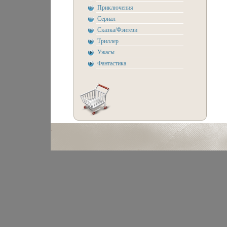
Приключения
Сериал
Сказка/Фэнтези
Триллер
Ужасы
Фантастика