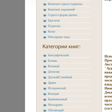
Комплект серьги+подвески
Комплект украшений
Серьги в форме цветка
Браслеты
Подвески
Колье
Ювелирные часы
Биографический
Исп
Прео
Боевик
Авст
Военный
"Ауд
Детектив
ввнж
пред
Детский/Семейный
меся
Драма
вход
Исторический
Июн
Дека
Комедия
всем
Криминальный
праз
часо
Мелодрама
(сос
Обучающий