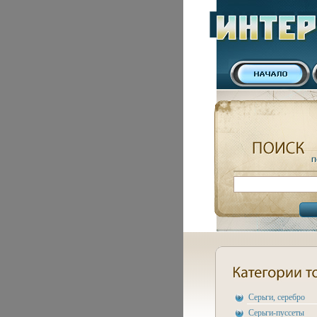
Серьги, серебро
Серьги-пуссеты