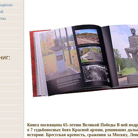
одвески
ий
етка
Книга посвящена 65-летию Великой Победы В ней подр
о 7 судьбоносных боях Красной армии, решивших даль
истории: Брестская крепость, сражения за Москву, Лен