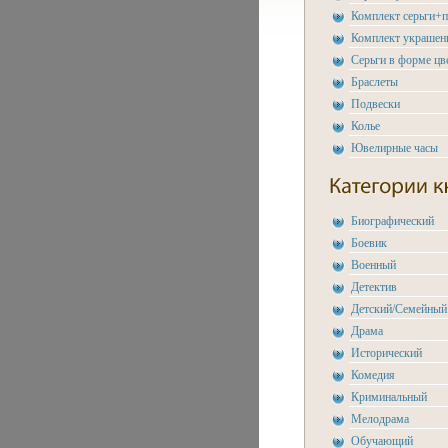
Комплект серьги+п
Комплект украшен
Серьги в форме цв
Браслеты
Подвески
Колье
Ювелирные часы
Биографический
Боевик
Военный
Детектив
Детский/Семейный
Драма
Исторический
Комедия
Криминальный
Мелодрама
Обучающий