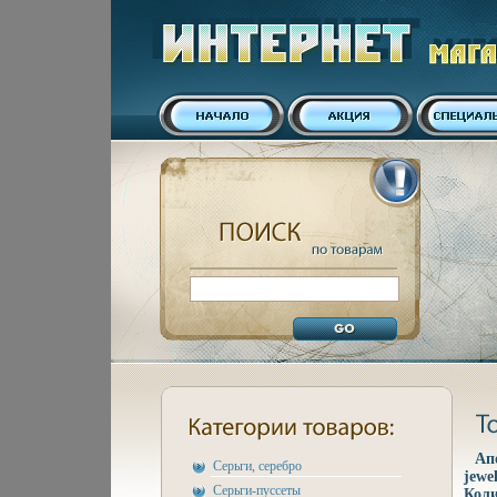
Ап
Серьги, серебро
jewe
Серьги-пуссеты
Коли