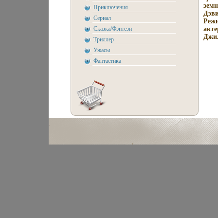
земн
Приключения
Дэви
Сериал
Режи
Сказка/Фэнтези
акте
Джил
Триллер
Ужасы
Фантастика