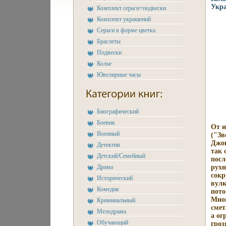
Укра
Комплект серьги+подвески
Комплект украшений
Серьги в форме цветка
Браслеты
Подвески
Колье
Ювелирные часы
Биографический
Боевик
От и
Военный
("Зв
Джон
Детектив
так 
Детский/Семейный
посл
Драма
рухн
сокр
Исторический
вулк
Комедия
пото
Мног
Криминальный
смет
Мелодрама
а ог
Обучающий
гроз