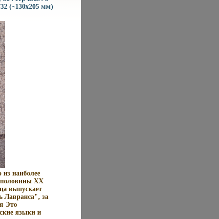
/32 (~130х205 мм)
 из наиболее
й половины XX
ица выпускает
 Лавранса", за
я Это
йские языки и