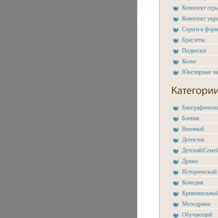
Комплект сер
Комплект укр
Серьги в форм
Браслеты
Подвески
Колье
Ювелирные ч
Биографическ
Боевик
Военный
Детектив
Детский/Семе
Драма
Исторический
Комедия
Криминальны
Мелодрама
Обучающий