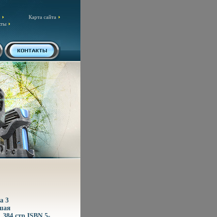
Карта сайта
кты
а 3
ошая
 384 стр ISBN 5-