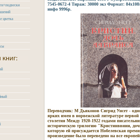
7545-0672-4 Тираж: 30000 экз Формат: 84x108
ьги+подвески
инфо 9996p.
ашений
е цветка
асы
ий
йный
Переводчик: М Дьяконов Сигрид Унсет - одно
ярких имен в норвежской литературе перво
столетия Между 1920-1922 годами писательн
й
историческую трилогию "Кристинввнии, дочь
которую ей присуждается Нобелевская преми
произведение было переведено на все европе