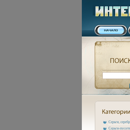
Серьги, сереб
Серьги-пуссет