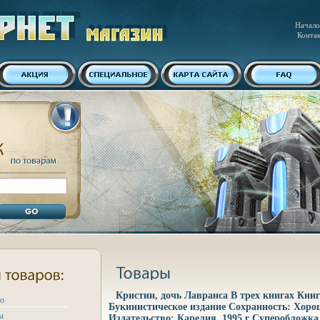
Начало
Конта
Кристин, дочь Лавранса В трех книгах Книг
ро
Букинистическое издание Сохранность: Хор
ы
Издательство: Карелия, 1995 г Суперобложка,