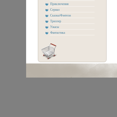
Приключения
Сериал
Сказка/Фэнтези
Триллер
Ужасы
Фантастика