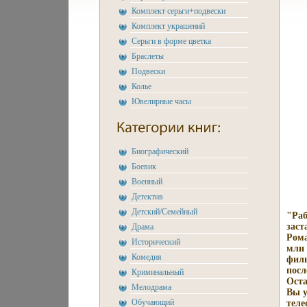
Комплект серьги+подвески
Комплект украшений
Серьги в форме цветка
Браслеты
Подвески
Колье
Ювелирные часы
Биографический
Боевик
Военный
Детектив
Детский/Семейный
"Раб
заст
Драма
Рома
Исторический
млн 
Комедия
филь
посл
Криминальный
Оста
Мелодрама
Вы у
Обучающий
тел