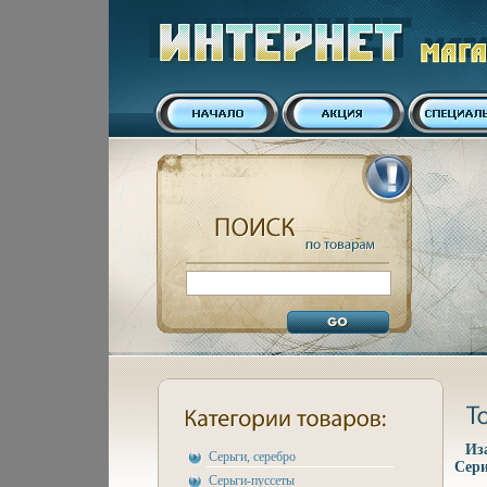
Из
Серьги, серебро
Сери
Серьги-пуссеты