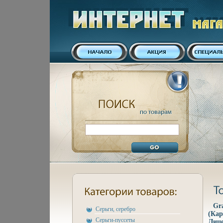
Gr
Серьги, серебро
(Кар
Серьги-пуссеты
Лице