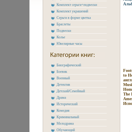
Альб
Комплект серьги+подвески
Комплект украшений
Серьги в форме цветка
Браслеты
Подвески
Колье
Ювелирные часы
Биографический
Foot
Боевик
to H
Военный
англ
Детектив
Musi
Home
Детский/Семейный
The 
Драма
Amer
Испо
Исторический
Комедия
Криминальный
Мелодрама
Обучающий