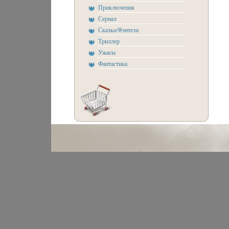
Приключения
Сериал
Сказка/Фэнтези
Триллер
Ужасы
Фантастика