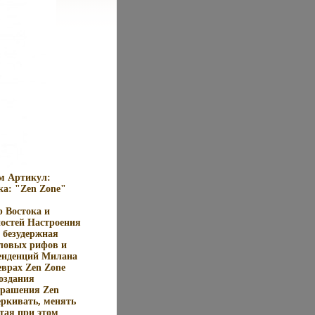
мм Артикул:
ка: "Zen Zone"
 Востока и
ностей Настроения
 безудержная
ловых рифов и
тенденций Милана
еврах Zen Zone
оздания
крашения Zen
еркивать, менять
тая при этом