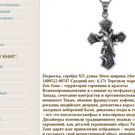
ьги+подвески
ашений
е цветка
асы
ий
Подвеска, серебро 925 длина 36мм ширина 24
1400522-00747 Средний вес: 6,17г Торговая мар
Zen Zone – территория гармонии и красоты
Взаимопроникновение и слияние кулвгфывьтур
йный
Запада, сочетание контрастов и противополож
неонового Токио, обаяние французских кофеин,
роскошь индийских дворцов, романтика корал
лазурных побережий Бали, динамика моды и 
– все это воплотилосьвофьы в ювелирных шед
Дизайнеры изменили традиционному подходу с
й
украшений, как деталей украшающих образ У
Zone дарят вам привилегию избранных – подч
и создавать свой неповторимый образ, приобре