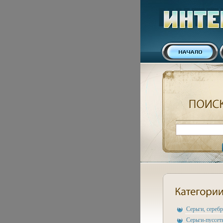
Серьги, сереб
Серьги-пуссет