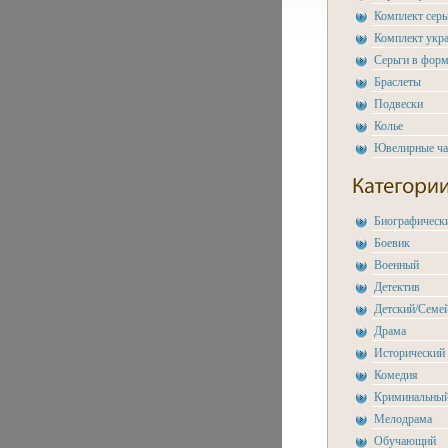
Комплект сер
Комплект укр
Серьги в форм
Браслеты
Подвески
Колье
Ювелирные ч
Биографическ
Боевик
Военный
Детектив
Детский/Семе
Драма
Исторический
Комедия
Криминальны
Мелодрама
Обучающий