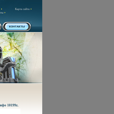
Карта сайта
кты
инфо 10199z.