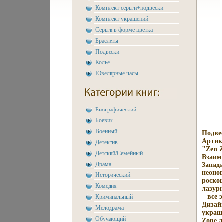
Комплект серьги+подвески
Комплект украшений
Серьги в форме цветка
Браслеты
Подвески
Колье
Ювелирные часы
Биографический
Боевик
Военный
Подве
Артику
Детектив
"Zen 
Детский/Семейный
Взаим
Драма
Запад
неоно
Исторический
роско
Комедия
лазур
– все
Криминальный
Дизай
Мелодрама
украш
Обучающий
Zone 