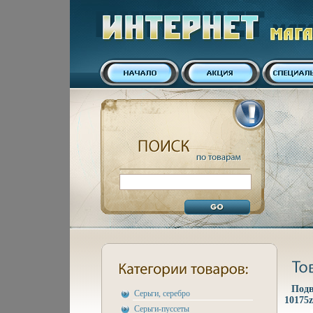
Подв
Серьги, серебро
10175z
Серьги-пуссеты