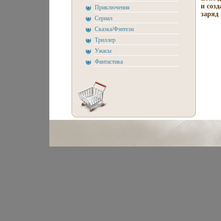
и соз
Приключения
заряд 
Сериал
Сказка/Фэнтези
Триллер
Ужасы
Фантастика