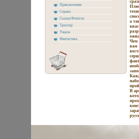
сраз
Приключения
Плющ
техн
Сериал
спос
Сказка/Фэнтези
а та
Триллер
квас
разр
Ужасы
ожид
Фантастика
Чем 
вам 
вост
сери
фант
необ
запо
Кажд
набо
прой
В ар
кото
прох
конс
зара
русс