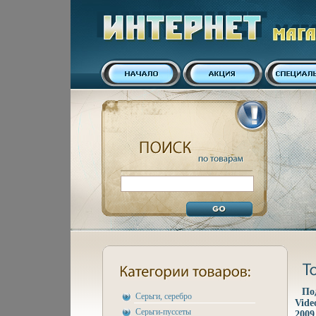
По
Серьги, серебро
Vide
Серьги-пуссеты
2009