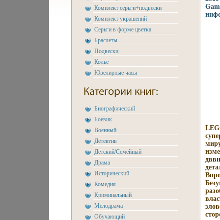
Game
Комплект серьги+подвески
инфо
Комплект украшений
Серьги в форме цветка
Браслеты
Подвески
Колье
Ювелирные часы
Биографический
Боевик
LEGO
Военный
супе
Детектив
миру
изме
Детский/Семейный
дввн
Драма
дета
Исторический
Впро
Безу
Комедия
разо
Криминальный
влас
Мелодрама
злов
стор
Обучающий