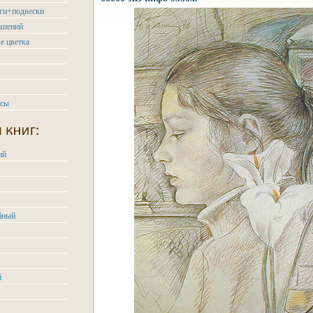
ьги+подвески
ашений
е цветка
асы
ий
йный
й