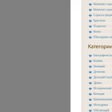
Комплект сер
Комплект укр
Серьги в форм
Браслеты
Подвески
Колье
Ювелирные ч
Биографическ
Боевик
Военный
Детектив
Детский/Семе
Драма
Исторический
Комедия
Криминальны
Мелодрама
Обучающий