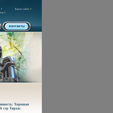
Карта сайта
кты
анность: Хорошая
96 стр Тираж: