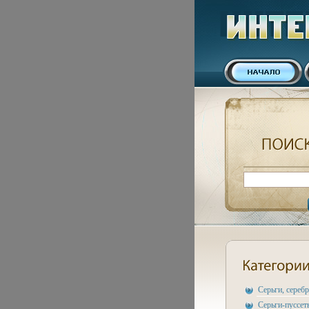
Серьги, сереб
Серьги-пуссет