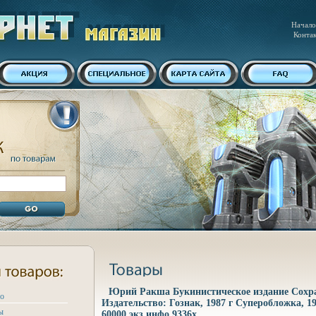
Начало
Конта
Юрий Ракша Букинистическое издание Сохр
ро
Издательство: Гознак, 1987 г Суперобложка, 1
ы
60000 экз инфо 9336x.