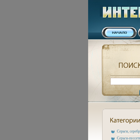
Серьги, сереб
Серьги-пуссет