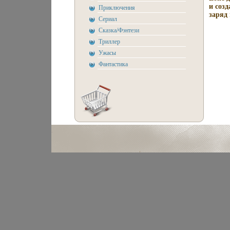
и соз
Приключения
заряд 
Сериал
Сказка/Фэнтези
Триллер
Ужасы
Фантастика