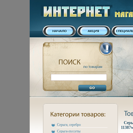
Серь
Серьги, серебро
11387w
Серьги-пуссеты