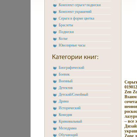
Комплект серьги+подвески
Комплект украшений
Серьги в форме цветка
Браслеты
Подвески
Колье
Ювелирные часы
Биографический
Боевик
Военный
Серьг
019012
Детектив
Zen Z
Детский/Семейный
Взаим
Драма
сочет
неоно
Исторический
роско
Комедия
лазур
– все
Криминальный
Дизай
Мелодрама
украш
Обучающий
Zone 