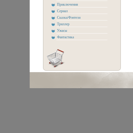
Приключения
Сериал
Сказка/Фэнтези
Триллер
Ужасы
Фантастика