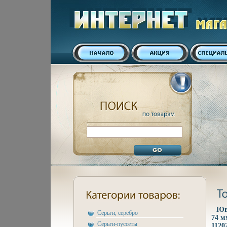
Юв
Серьги, серебро
74 м
Серьги-пуссеты
1120