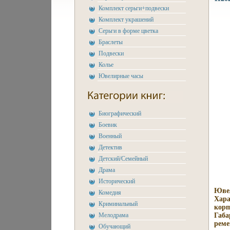
Комплект серьги+подвески
Комплект украшений
Серьги в форме цветка
Браслеты
Подвески
Колье
Ювелирные часы
Биографический
Боевик
Военный
Детектив
Детский/Семейный
Драма
Исторический
Ювел
Комедия
Хара
Криминальный
корп
Мелодрама
Габа
реме
Обучающий