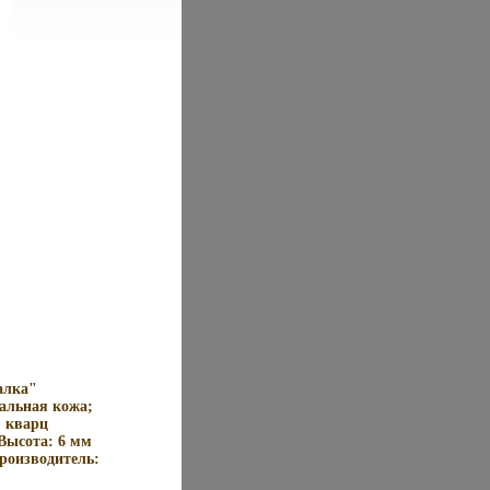
алка"
альная кожа;
, кварц
Высота: 6 мм
роизводитель: