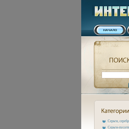
Серьги, сереб
Серьги-пуссет