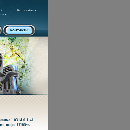
Карта сайта
кты
лка" 0314 0 1 41
ия инфо 11165w.