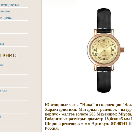
ьги+подвески
ашений
е цветка
асы
ий
йный
Ювелирные часы "Ника" из коллекции "Фи
Характеристики: Материал: ремешок - натур
корпус - желтое золото 585 Механизм: Miyota
й
Габаритные размеры: диаметр 18,бхкпя5 мм 
Ширина ремешка: 6 мм Артикул: 03140141 П
Россия.