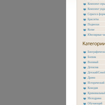
Комплект сер
Комплект укр
Серьги в форм
Браслеты
Подвески
Колье
Ювелирные ч
Биографическ
Боевик
Военный
Детектив
Детский/Семе
Драма
Исторический
Комедия
Криминальны
Мелодрама
Обучающий