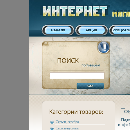
Подв
Серьги, серебро
инфо 
Серьги-пуссеты