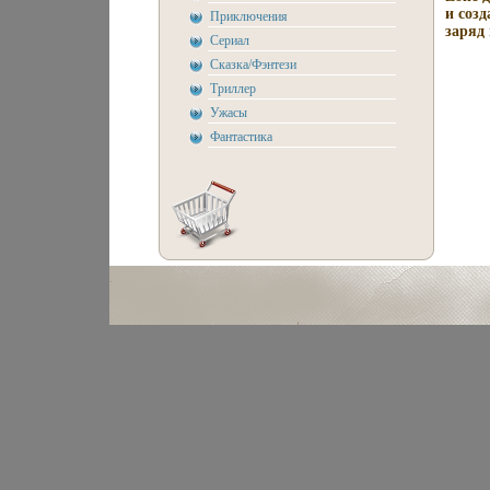
и соз
Приключения
заряд 
Сериал
Сказка/Фэнтези
Триллер
Ужасы
Фантастика