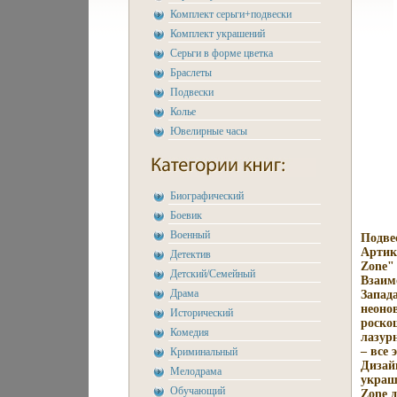
Комплект серьги+подвески
Комплект украшений
Серьги в форме цветка
Браслеты
Подвески
Колье
Ювелирные часы
Биографический
Боевик
Военный
Подве
Артик
Детектив
Zone"
Детский/Семейный
Взаим
Драма
Запад
неоно
Исторический
роско
Комедия
лазур
– все
Криминальный
Дизай
Мелодрама
украш
Обучающий
Zone 