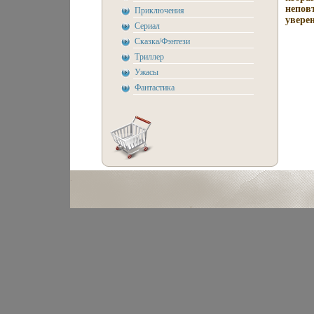
непов
Приключения
уверен
Сериал
Сказка/Фэнтези
Триллер
Ужасы
Фантастика