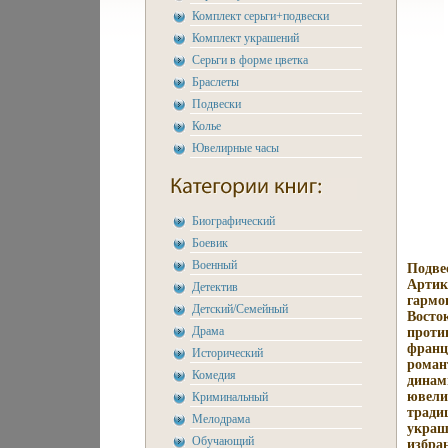
Комплект серьги+подвески
Комплект украшений
Серьги в форме цветка
Браслеты
Подвески
Колье
Ювелирные часы
Биографический
Боевик
Военный
Подве
Артику
Детектив
гармо
Детский/Семейный
Восто
Драма
проти
франц
Исторический
роман
Комедия
динам
ювели
Криминальный
тради
Мелодрама
украш
Обучающий
избра