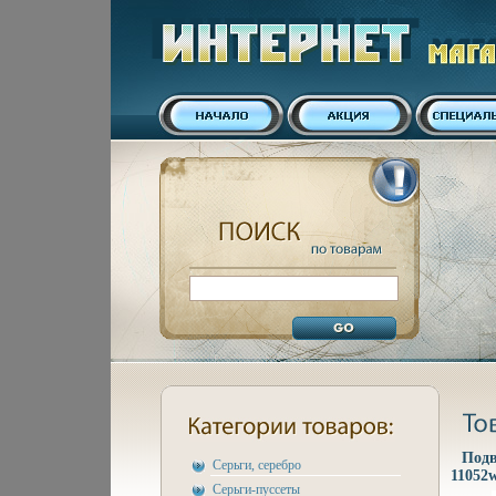
Подв
Серьги, серебро
11052w
Серьги-пуссеты