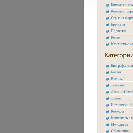
Комплект сер
Комплект укр
Серьги в форм
Браслеты
Подвески
Колье
Ювелирные ч
Биографическ
Боевик
Военный
Детектив
Детский/Семе
Драма
Исторический
Комедия
Криминальны
Мелодрама
Обучающий