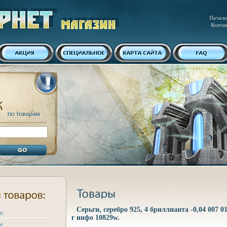
Начало
Конта
Серьги, серебро 925, 4 бриллианта -0,04 007 0
ро
г инфо 10829w.
ы