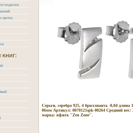
ьги+подвески
ашений
е цветка
асы
ий
йный
Серьги, серебро 925, 4 бриллианта -0,04 длин
06мм Артикул: 0070121spk-00264 Средний вес: 
марка: вфжгк "Zen Zone".
й