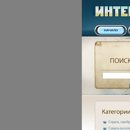
Серьги, сереб
Серьги-пуссет