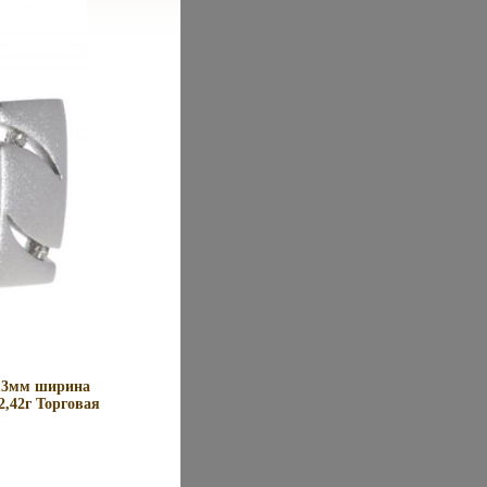
а 13мм ширина
2,42г Торговая