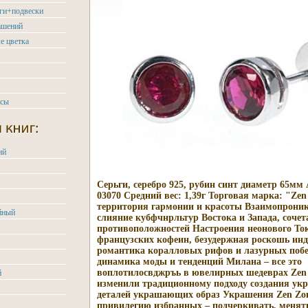
ьги+подвески
ашений
е цветка
асы
ий
Серьги, серебро 925, рубин синт диаметр 65мм
03070 Средний вес: 1,39г Торговая марка: "Zen
территория гармонии и красоты Взаимопроник
йный
слияние кубфчнрльтур Востока и Запада, сочет
противоположностей Настроения неонового Ток
французских кофеин, безудержная роскошь инд
романтика коралловых рифов и лазурных поб
динамика моды и тенденций Милана – все это
воплотилосвджръь в ювелирных шедеврах Zen
й
изменили традиционному подходу создания ук
деталей украшающих образ Украшения Zen Zo
привилегию избранных – подчеркивать, менять