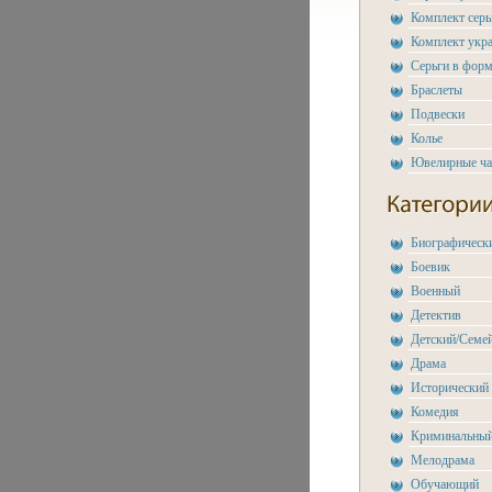
Комплект сер
Комплект укр
Серьги в форм
Браслеты
Подвески
Колье
Ювелирные ч
Биографическ
Боевик
Военный
Детектив
Детский/Семе
Драма
Исторический
Комедия
Криминальны
Мелодрама
Обучающий