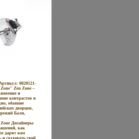
 Артикул: 0020121-
 Zone" Zen Zone –
новение и
ание контрастов и
ио, обаяние
ийских дворцов,
ережий Бали,
 Zone Дизайнеры
рашений, как
ne дарят вам
 и создавать свой