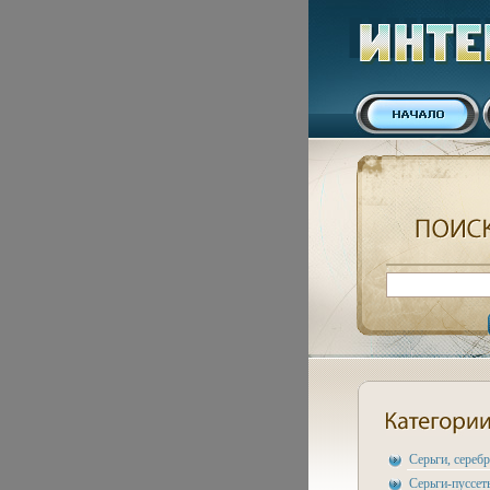
Серьги, сереб
Серьги-пуссет