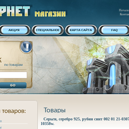
Начало
Конта
Серьги, серебро 925, рубин синт 002 01 21-030
ро
10358w.
ы