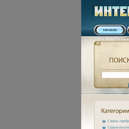
Серьги, сереб
Серьги-пуссет