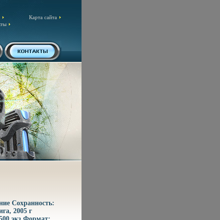
Карта сайта
кты
ние Сохранность:
га, 2005 г
1500 экз Формат: