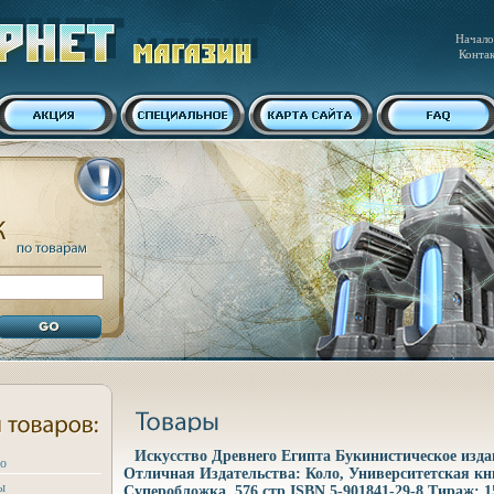
Начало
Конта
Искусство Древнего Египта Букинистическое изда
ро
Отличная Издательства: Коло, Университетская кни
ы
Суперобложка, 576 стр ISBN 5-901841-29-8 Тираж: 