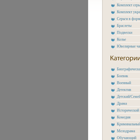
Комплект сер
Комплект укр
Серьги в форм
Браслеты
Подвески
Колье
Ювелирные ч
Биографическ
Боевик
Военный
Детектив
Детский/Семе
Драма
Исторический
Комедия
Криминальны
Мелодрама
Обучающий