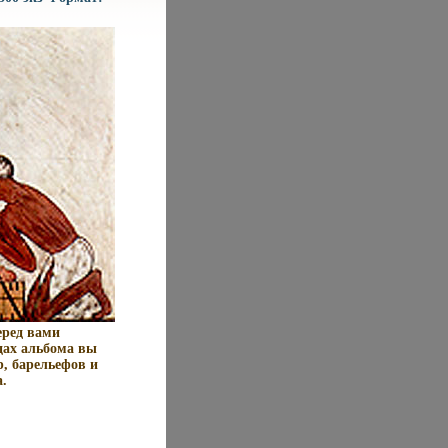
еред вами
цах альбома вы
, барельефов и
.