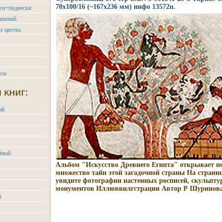
70x100/16 (~167x236 мм) инфо 13572u.
ьги+подвески
ашений
е цветка
асы
ий
йный
Альбом "Искусство Древнего Египта" открывает п
множество тайн этой загадочной страны На страни
увидите фотографии настенных росписей, скульптур
монументов Иллюввнлгстрации Автор Р Шуринова
й