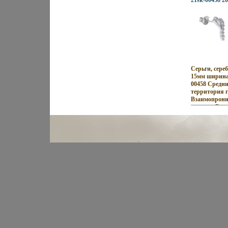
21sk-00458 20
этом заряд н
своем успехе.
Серьги, сере
15мм ширина
00458 Средний
территория 
Взаимопрони
культур Вост
кобфьошнтра
противополо
неонового То
кофеин, безу
индийских д
коралловых 
побережий Б
тенденций Ми
воплотилось
Zen Zone Ди
традиционно
украшений, 
образ Украш
привилегию 
подчеркивать