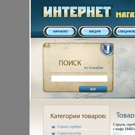
Серьги, сереб
Серьги, серебро
г инфо 10481
Серьги-пуссеты