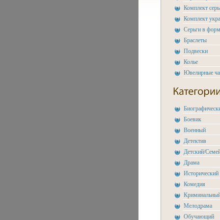
Комплект сер
Комплект укр
Серьги в форм
Браслеты
Подвески
Колье
Ювелирные ч
Биографическ
Боевик
Военный
Детектив
Детский/Семе
Драма
Исторический
Комедия
Криминальны
Мелодрама
Обучающий