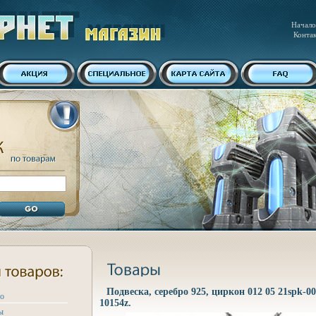
Начало
Конта
Подвеска, серебро 925, циркон 012 05 21spk-0
ро
10154z.
ы