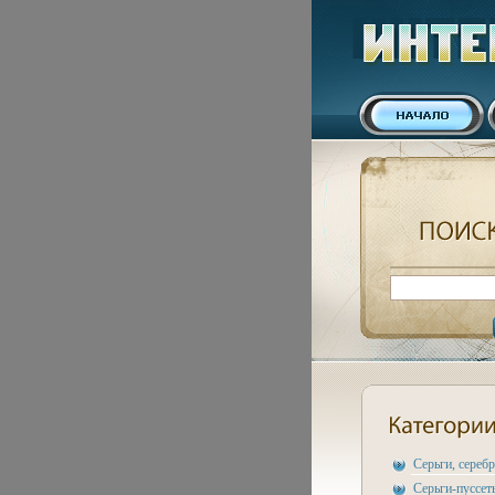
Серьги, сереб
Серьги-пуссет