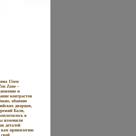
рина 15мм
Zen Zone –
новение и
чание контрастов
окио, обаяние
ийских дворцов,
ережий Бали,
воплотилось в
ры изменили
ак деталей
 вам привилегию
 свой