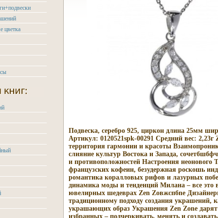
ьги+подвески
ашений
е цветка
асы
ий
Подвеска, серебро 925, циркон длина 25мм ши
Артикул: 0120521spk-00291 Средний вес: 2,23г 
территория гармонии и красоты Взаимопроник
йный
слияние культур Востока и Запада, сочетбшбф
и противоположностей Настроения неонового Т
французских кофеин, безудержная роскошь инд
романтика коралловых рифов и лазурных поб
динамика моды и тенденций Милана – все это 
ювелирных шедеврах Zen Zoвжспбne Дизайне
й
традиционному подходу создания украшений, к
украшающих образ Украшения Zen Zone дарят
избранных – подчеркивать, менять и создавать