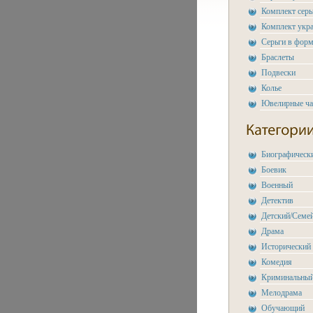
Комплект сер
Комплект укр
Серьги в форм
Браслеты
Подвески
Колье
Ювелирные ч
Биографическ
Боевик
Военный
Детектив
Детский/Семе
Драма
Исторический
Комедия
Криминальны
Мелодрама
Обучающий