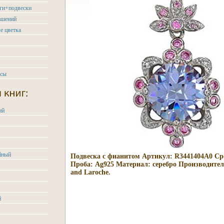
ьги+подвески
ашений
е цветка
асы
ий
йный
Подвеска с фианитом Артикул: R3441404A0 Сред
Проба: Ag925 Материал: серебро Производител
and Laroche.
й