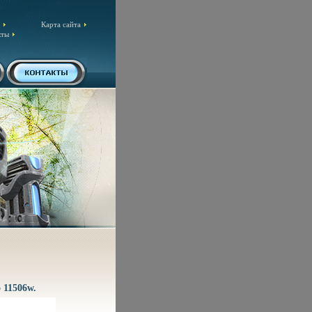
Карта сайта
кты
 11506w.