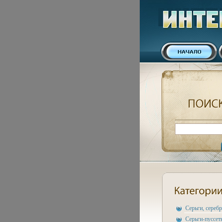
Серьги, сереб
Серьги-пуссет