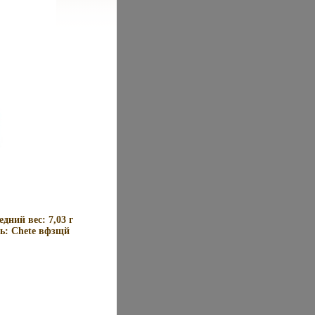
ний вес: 7,03 г
ь: Chete вфзщй