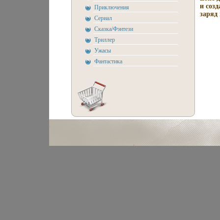
и соз
Приключения
заряд 
Сериал
Сказка/Фэнтези
Триллер
Ужасы
Фантастика