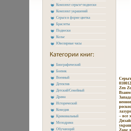
Комплект серьги+подвески
Комплект украшений
Серьги в форме цветка
Браслеты
Подвески
Колье
Ювелирные часы
Биографический
Боевик
Военный
Серьг
010012
Детектив
Zen Z
Детский/Семейный
Взаим
Драма
Запад
неоно
Исторический
роско
Комедия
лазур
– все
Криминальный
Дизай
Мелодрама
украш
Обучающий
Zone 