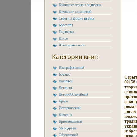
Комплект серьги+подвески
Комплект украшений
Серьги в форме цветка
Браслеты
Подвески
Колье
Ювелирные часы
Биографический
Боевик
Серьг
Военный
02158 
терри
Детектив
слиян
Детский/Семейный
проти
Драма
франц
роман
Исторический
динам
Комедия
ювджс
тради
Криминальный
украш
Мелодрама
избра
Обучающий
непов