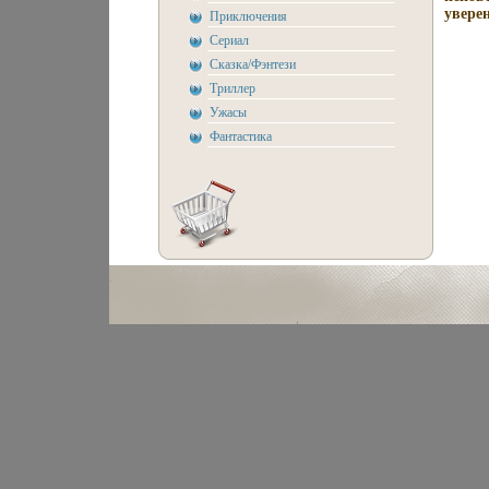
уверен
Приключения
Сериал
Сказка/Фэнтези
Триллер
Ужасы
Фантастика